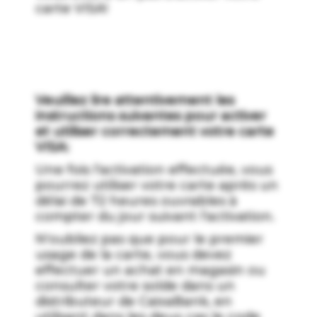
carte VISA!
Veuillez lire attentivement les
instructions suivantes pour activer
et utiliser correctement votre carte
VISA:
Une fois l'activation effectuée, vous
pourrez utiliser votre carte après un
délai de 72 heures ouvrables à
compter du jour suivant l'activation.
N'oubliez pas que pour le premier
usage de la carte, vous devez
effectuer un achat en magasin ou
consulter votre solde dans un
distributeur de CaixaBank, en