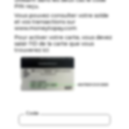
utilisant dans les deux cas le code
PIN reçu.
Vous pouvez consulter votre solde
et vos transactions sur
www.moneytopay.com
Pour activer votre carte, vous devez
saisir l'ID de la carte que vous
trouverez ici:
Code